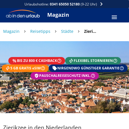
Urlaubshotline:
0341 65050 52180
(9-22 Uhr)
Magazin
Magazin
Reisetipps
Städte
Zierikzee in den Niederlanden
DEIN SOMMER ZAHLT SICH
AUS
BIS ZU 800 € CASHBACK
FLEXIBEL STORNIEREN
Exklusiv: Nur in der ab in den urlaub App
5 GB GRATIS eSIM
☀️ Bis zu 1.000 € Sommer Cashback
NIRGENDWO GÜNSTIGER GARANTIE
📱 App gratis herunterladen
PAUSCHALREISESCHUTZ INKL.
🧝 Konto anlegen oder einloggen
✅ Sommer Cashback ist automatisch aktiviert
Zierikzee in den Niederlanden