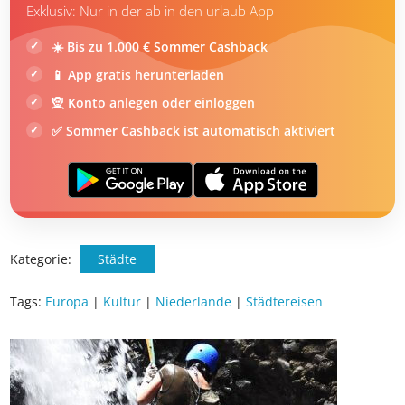
DEIN SOMMER ZAHLT SICH AUS
Exklusiv: Nur in der ab in den urlaub App
☀️ Bis zu 1.000 € Sommer Cashback
📱 App gratis herunterladen
🧝 Konto anlegen oder einloggen
✅ Sommer Cashback ist automatisch aktiviert
Kategorie:
Städte