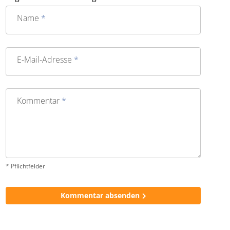
falschen Koffer-Karussell oder Blubber-Ballett beim
Tauchen: Wenn alles glatt läuft, schafft es der Trip selten
in meine persönliche Top 5.
Sag uns Deine Meinung zu diesem Thema
Name
*
E-Mail-Adresse
*
Kommentar
*