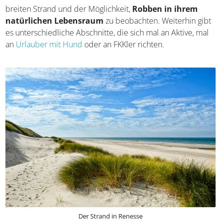
Umkreis habt ihr die Qual der Wahl, wenn ihr euch im
Sand erholen wollt. Keines der folgenden Ziele ist länger
als 30 Minuten mit dem Auto entfernt. Da wäre
Renesse
mit seinem breiten Strand und der Möglichkeit,
Robben
in ihrem natürlichen Lebensraum
zu beobachten.
Weiterhin gibt es unterschiedliche Abschnitte, die sich
mal an Aktive, mal an
Urlauber mit Hund
oder an FKKler
richten.