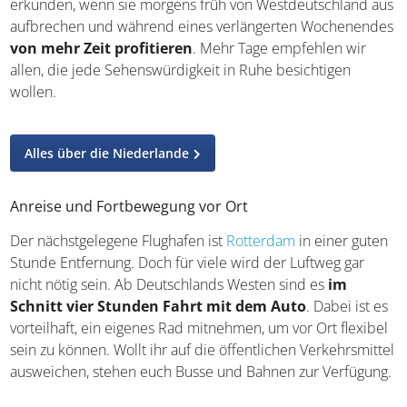
Jahreszeiten hat die ruhige Stadt ihren Reiz. Garniert den
Trip mit Wanderungen fernab vom Trubel.
Spontanurlauber können die wichtigsten Attraktionen
erkunden, wenn sie morgens früh von Westdeutschland
aus aufbrechen und während eines verlängerten
Wochenendes
von mehr Zeit profitieren
. Mehr Tage
empfehlen wir allen, die jede Sehenswürdigkeit in Ruhe
besichtigen wollen.
Alles über die Niederlande
Anreise und Fortbewegung vor Ort
Der nächstgelegene Flughafen ist
Rotterdam
in einer
guten Stunde Entfernung. Doch für viele wird der Luftweg
gar nicht nötig sein. Ab Deutschlands Westen sind es
im
Schnitt vier Stunden Fahrt mit dem Auto
. Dabei ist