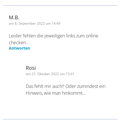
noch Automaten noch online Check in.
Wir fahren jetzt wieder nach Hause, um dann 3h
vorher wieder anzuzeigen. Toll!
Antworten
M.B.
am 8. September 2022 um 14:49
Leider fehlen die jeweiligen links zum online
checken…
Antworten
Rosi
am 21. Oktober 2022 um 15:41
Das fehlt mir auch!! Oder zumindest
ein Hinweis, wie man hinkommt…