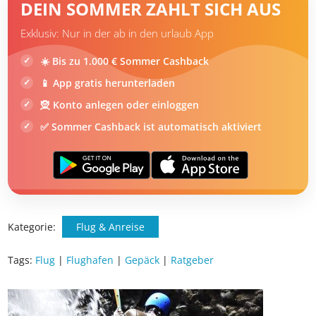
DEIN SOMMER ZAHLT SICH AUS
Exklusiv: Nur in der ab in den urlaub App
☀️ Bis zu 1.000 € Sommer Cashback
📱 App gratis herunterladen
🧝 Konto anlegen oder einloggen
✅ Sommer Cashback ist automatisch aktiviert
Kategorie:
Flug & Anreise
Tags:
Flug
|
Flughafen
|
Gepäck
|
Ratgeber