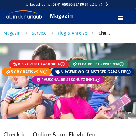
Urlaubshotline:
0341 65050 52180
(9-22 Uhr)
Magazin
×
Magazin
Service
Flug & Anreise
Check-in – Online & am Flughafen
DEIN SOMMER ZAHLT SICH
AUS
BIS ZU 800 € CASHBACK
FLEXIBEL STORNIEREN
Exklusiv: Nur in der ab in den urlaub App
5 GB GRATIS eSIM
☀️ Bis zu 1.000 € Sommer Cashback
NIRGENDWO GÜNSTIGER GARANTIE
📱 App gratis herunterladen
PAUSCHALREISESCHUTZ INKL.
🧝 Konto anlegen oder einloggen
✅ Sommer Cashback ist automatisch aktiviert
Check-in – Online & am Flughafen