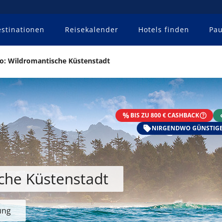
stinationen
Reisekalender
Hotels finden
Pau
no: Wildromantische Küstenstadt
BIS ZU 800 € CASHBACK
NIRGENDWO GÜNSTIGE
che Küstenstadt
ung