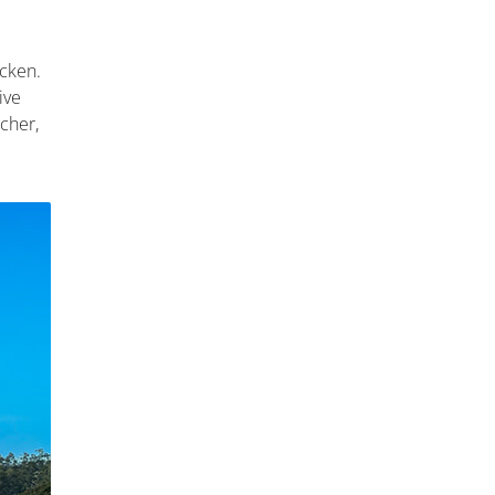
cken.
ive
cher,