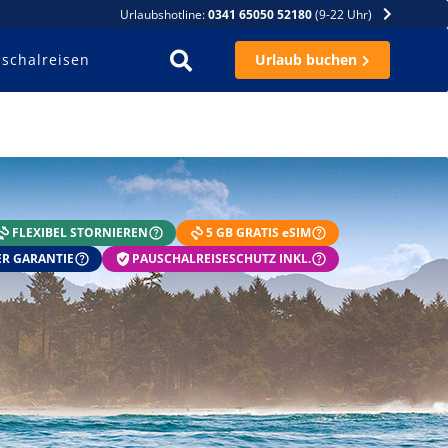
Urlaubshotline:
0341 65050 52180
(9-22 Uhr)
schalreisen
Urlaub buchen
FLEXIBEL STORNIEREN
5 GB GRATIS eSIM
R GARANTIE
PAUSCHALREISESCHUTZ INKL.