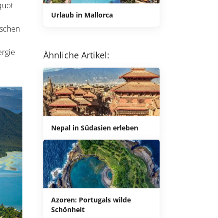
quot
Urlaub in Mallorca
ischen
ergie
Ähnliche Artikel:
Nepal in Südasien erleben
Azoren: Portugals wilde
Schönheit