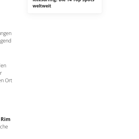
weltweit
gungen
ragend
len
r
en Ort
c Rim
äche