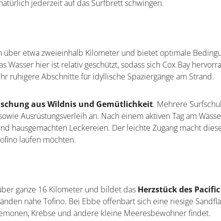
türlich jederzeit auf das Surfbrett schwingen.
ch über etwa zweieinhalb Kilometer und bietet optimale Bedin
Das Wasser hier ist relativ geschützt, sodass sich Cox Bay hervor
r ruhigere Abschnitte für idyllische Spaziergänge am Strand.
schung aus Wildnis und Gemütlichkeit
. Mehrere Surfschu
 sowie Ausrüstungsverleih an. Nach einem aktiven Tag am Wasse
 und hausgemachten Leckereien. Der leichte Zugang macht dies
 Tofino laufen möchten.
 über ganze 16 Kilometer und bildet das
Herzstück des Pacifi
tränden nahe Tofino. Bei Ebbe offenbart sich eine riesige Sandfl
Anemonen, Krebse und andere kleine Meeresbewohner findet.