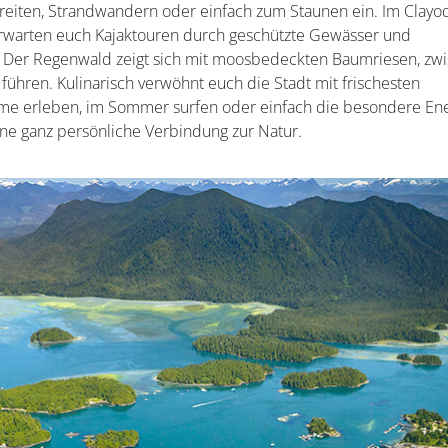
reiten, Strandwandern oder einfach zum Staunen ein. Im Clayo
warten euch Kajaktouren durch geschützte Gewässer und
. Der Regenwald zeigt sich mit moosbedeckten Baumriesen, zw
ühren. Kulinarisch verwöhnt euch die Stadt mit frischesten
rme erleben, im Sommer surfen oder einfach die besondere En
eine ganz persönliche Verbindung zur Natur.