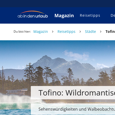
Magazin
Reisetipps
De
Magazin
Reisetipps
Städte
Tofi
Du bist hier:
Tofino: Wildromantis
Sehenswürdigkeiten und Walbeobacht