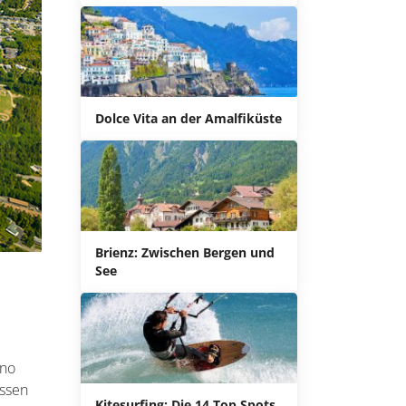
Dolce Vita an der Amalfiküste
Brienz: Zwischen Bergen und
See
ino
issen
Kitesurfing: Die 14 Top Spots