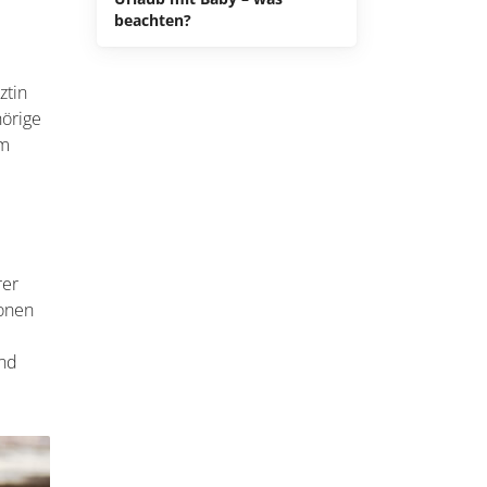
beachten?
ztin
hörige
im
rer
ionen
and