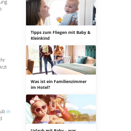
nung
e
Tipps zum Fliegen mit Baby &
Kleinkind
ihr
Arzt
Was ist ein Familienzimmer
im Hotel?
aub
in
d
Urlaub mit Baby – was