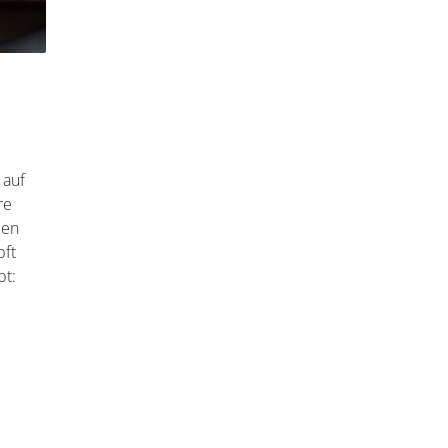
 auf
re
ien
pft
bt: