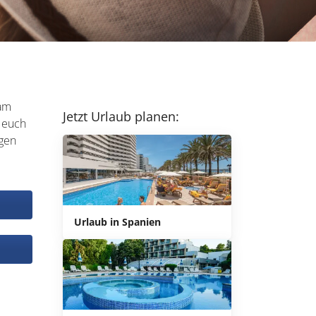
 am
Jetzt Urlaub planen:
n euch
agen
Urlaub in Spanien