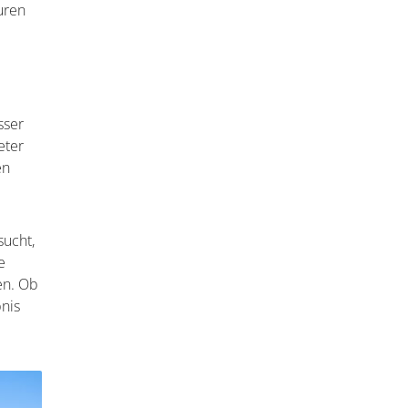
uren
sser
eter
en
sucht,
e
en. Ob
bnis