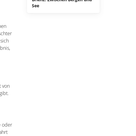
See
chen
schter
 sich
bnis,
t von
gibt.
e oder
ahrt