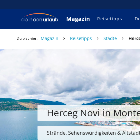
Magazin
Reisetipps
De
Magazin
Reisetipps
Städte
Herc
Du bist hier:
Herceg Novi in Mont
Strände, Sehenswürdigkeiten & Altstad