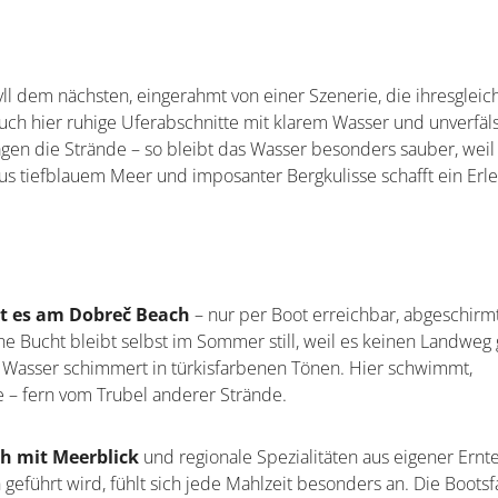
yll dem nächsten, eingerahmt von einer Szenerie, die ihresglei
uch hier ruhige Uferabschnitte mit klarem Wasser und unverfäl
gen die Strände – so bleibt das Wasser besonders sauber, weil
s tiefblauem Meer und imposanter Bergkulisse schafft ein Erle
et es am Dobreč Beach
– nur per Boot erreichbar, abgeschirm
 Bucht bleibt selbst im Sommer still, weil es keinen Landweg 
as Wasser schimmert in türkisfarbenen Tönen. Hier schwimmt,
he – fern vom Trubel anderer Strände.
ch mit Meerblick
und regionale Spezialitäten aus eigener Ernt
 geführt wird, fühlt sich jede Mahlzeit besonders an. Die Bootsf