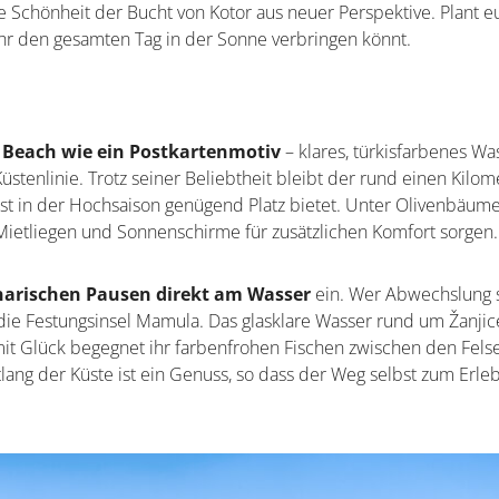
ie Schönheit der Bucht von Kotor aus neuer Perspektive. Plant e
ihr den gesamten Tag in der Sonne verbringen könnt.
e Beach wie ein Postkartenmotiv
– klares, türkisfarbenes Wa
Küstenlinie. Trotz seiner Beliebtheit bleibt der rund einen Kilom
lbst in der Hochsaison genügend Platz bietet. Unter Olivenbäum
 Mietliegen und Sonnenschirme für zusätzlichen Komfort sorgen.
narischen Pausen direkt am Wasser
ein. Wer Abwechslung 
 die Festungsinsel Mamula. Das glasklare Wasser rund um Žanjic
it Glück begegnet ihr farbenfrohen Fischen zwischen den Fels
lang der Küste ist ein Genuss, so dass der Weg selbst zum Erle