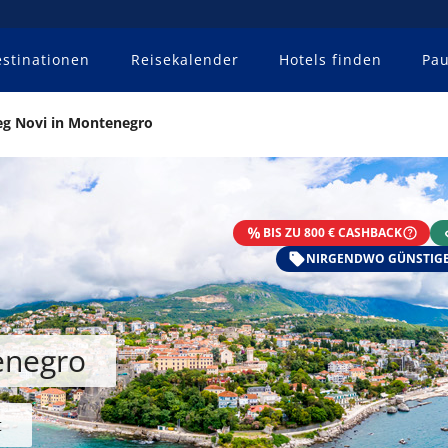
stinationen
Reisekalender
Hotels finden
Pau
eg Novi in Montenegro
BIS ZU 800 € CASHBACK
NIRGENDWO GÜNSTIGE
enegro
t