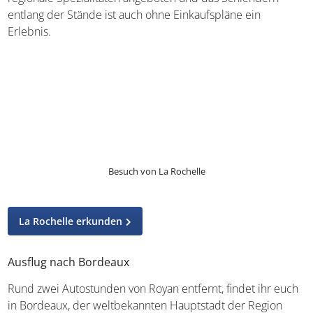
Landschaft aus Pinienwäldern, Weinbergen,
Ackerlandschaft und Stränden
. Insgesamt reicht der
Parc naturel régional du Médoc von Bordeaux bis zur Pointe
de Grave und die landschaftliche Vielfalt kommt
automatisch mit einer Fülle an möglichen Aktivitäten einher:
Wie wäre es mit Radfahren entlang des Atlantiks oder
Wassersport wie Surfen und
Kajakfahren
? Vielleicht wollt ihr
lieber Entspannung beim
Yoga im Urlaub
finden? Auch
diese Option wird hier geboten.
Tipp: Mit einer Fähre könnt ihr von Royan direkt zum Park
übersetzen.
Alternativ erreicht ihr ihn auch auf dem
Landweg
, wenn ihr erst Richtung Bordeaux fahrt.
Planet Exotica
Auf 7,6 Hektar Fläche warten in diesem besonderen Zoo
zahlreiche Highlights für Familien und alle, die grüne