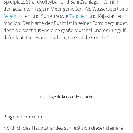
Direkt ans Stadtzentrum schließt sich die Plage de la
Grande Conche an. Der
Stadtstrand
erstreckt sich über 2,6
Kilometer und bietet
viel Platz für Sonnenbäder und
Sandburgen
. Das ruhige Wasser innerhalb der Bucht lässt
die Jüngsten ausgelassen im Wasser planschen und dank
Spielplatz, Strandvolleyball und Sanitäranlagen könnt ihr
den gesamten Tag am Meer genießen. Als Wassersport sind
Segeln
, Kiten und Surfen sowie
Tauchen
und Kajakfahren
möglich. Der Name der Bucht ist in seiner Form begründet,
denn sie sieht aus wie eine große Muschel und der Begriff
dafür lautet im Französischen „La Grande Conche“