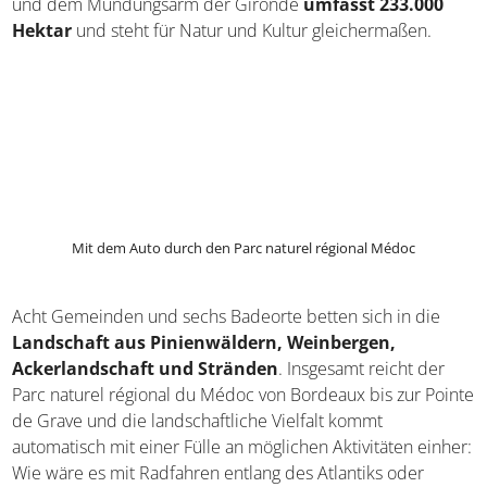
ihr hier das authentische Leben Royans. Fast 200 Händler
bieten teilweise sieben Tage die Woche verschiedene
Spezialitäten an. Neben regionalem Fisch und
Meeresfrüchten könnt ihr auch frisches Obst und Gemüse
kaufen. Bekleidungs-, Schmuck- und Blumenstände runden
das Angebot ab.
Reiseangebote für die franz. Atlantikküste
Hotelangebote für die franz. Atlantikküste
Aktivitäten
Entdeckt die abwechslungsreichen Aktivitäten in und um
Royan, die sowohl Familien und Abenteuerlustige als auch
Liebhaber von grüner Natur und Kultur begeistern.