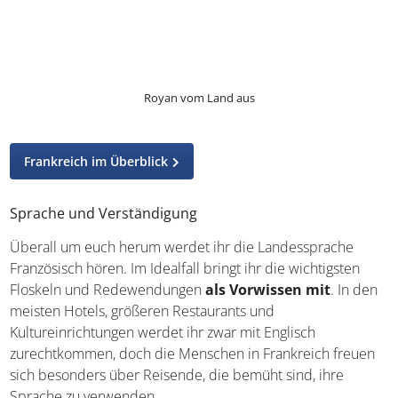
Besuch von La Rochelle
La Rochelle erkunden
Ausflug nach Bordeaux
Rund zwei Autostunden von Royan entfernt, findet ihr euch
in Bordeaux, der weltbekannten Hauptstadt der Region
Nouvelle-Aquitaine, wieder. Der Ausflug lohnt sich für alle
Liebhaber von
Weinanbauregionen
, die schon immer
einmal vor Ort
die edlen Tropfen verkosten
oder mehr
im Weinmuseum Cité du Vin lernen wollten. Das historische
Zentrum der Stadt ist Teil des UNESCO-Erbes und begrüßt
euch mit einem Mix aus klassischer und moderner