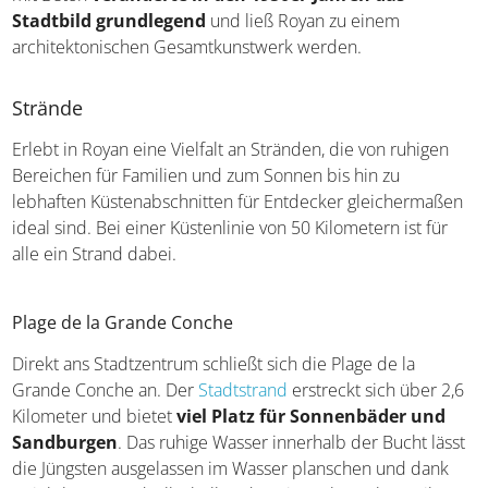
Einen großen geschichtlichen Einschnitt bedeutete der
Zweite Weltkrieg, in dessen Folge Royan besetzt und durch
Luftangriffe zerstört wurde. Der Wiederaufbau begann mit
mutigen und visionären Zielen: Eine moderne Architektur
mit Beton
veränderte in den 1950er-Jahren das
Stadtbild grundlegend
und ließ Royan zu einem
architektonischen Gesamtkunstwerk werden.
Strände
Erlebt in Royan eine Vielfalt an Stränden, die von ruhigen
Bereichen für Familien und zum Sonnen bis hin zu
lebhaften Küstenabschnitten für Entdecker gleichermaßen
ideal sind. Bei einer Küstenlinie von 50 Kilometern ist für
alle ein Strand dabei.
Plage de la Grande Conche