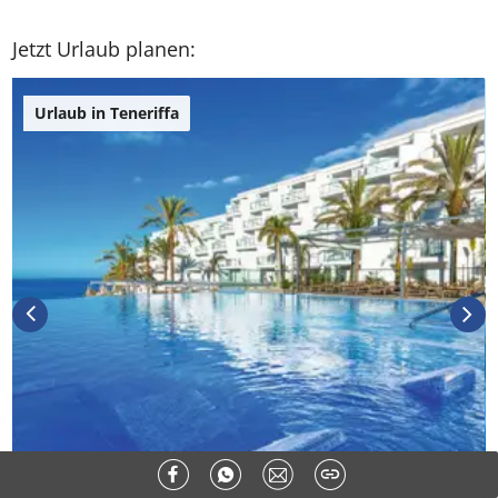
DEIN SOMMER ZAHLT SICH AUS
Exklusiv: Nur in der ab in den urlaub App
☀️ Bis zu 1.000 € Sommer Cashback
📱 App gratis herunterladen
🧝 Konto anlegen oder einloggen
✅ Sommer Cashback ist automatisch aktiviert
Kategorie:
Städte