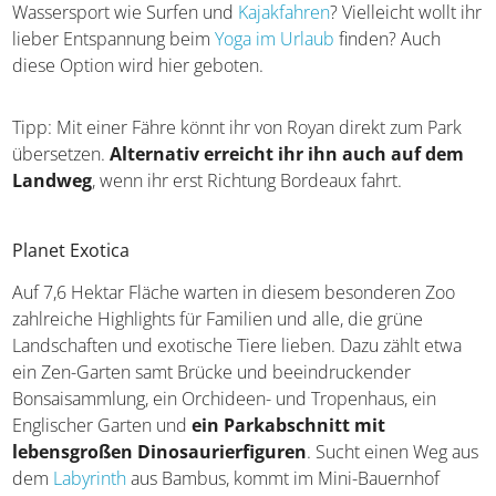
Besuch im Casino Barrière Royan
Ihr habt Lust, im Urlaub für ein paar Stunden in die Welt
des Glücksspiels einzutauchen?
Vorfreude, Aufregung
und das Glücksgefühl beim Gewinnen
erwarten euch
im Casino Barrière Royan. Vertieft euch in Brett- und
Kartenspiele, versucht euch am Einarmigen Banditen und
gönnt euch nach dem Spiel eine Stärkung im Restaurant
oder dem Café des Hauses. Dank Lounge und überdachter
Terrasse genießt ihr bei jedem Wetter einen Blick auf den
Strand direkt vor dem Casino, denn das Gebäude ragt auf
hohen Stelzen ins Meer hinein.
Ausflug in den Parc naturel régional Médoc
Wer Urlaub an der Westküste Frankreichs macht und weite
Natur mag, für den wird der Naturpark Médoc ein
Reisehöhepunkt. Das Gebiet zwischen der Côte d’Argent