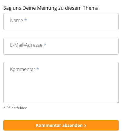
karamellisierte Kruste.
Französisches Essen genießen
Hotels und Unterkünfte
In Strandhotels
begrüßt euch der Atlantik bereits am
Morgen
, etwas ruhiger wird es in den Unterkünften
dahinter. In Royan gibt es Übernachtungsmöglichkeiten für
jedes Budget, sodass ihr viel Spielraum für die Reisekasse
habt. In den Sommermonaten solltet ihr aber frühzeitig
buchen, um eure favorisierte Wahl zu sichern.
Reiseangebote für die franz. Atlantikküste
Hotelangebote für die franz. Atlantikküste