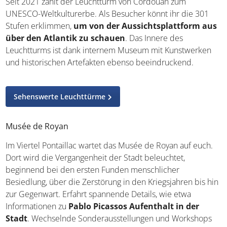
erhebt sich 68 Meter über den Ozean und
kann nur via
Bootsfahrt erreicht werden
. Diese 40-minütige Fahrt
lohnt sich, denn ihr findet euch vor einem
beeindruckenden Beispiel der Renaissancearchitektur
wieder. Der historische Leuchtturm trägt die liebevolle
Zusatzbezeichnung „Versailles des Meeres“, wurde im 16.
Jahrhundert erbaut und ist der letzte Leuchtturm in
Frankreich,
der noch von Wärtern bewohnt wird
.