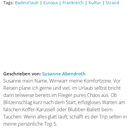
Um die Strandpromenade zu genießen, solltet ihr
zu Fuß
oder mit dem Fahrrad
unterwegs sein. Beides ist optimal,
um die schönsten Ecken innerhalb der Stadt zu erkunden.
Für Ausflüge in die Umgebung besorgt ihr euch einen
Mietwagen
oder nutzt in Royan die Fähre, um in den Parc
naturel régional Médoc zu gelangen.
Essen und Spezialitäten
Die ganze Vielfalt der französischen Küche genießt ihr in
Royan. Dank der Lage am Atlantik solltet ihr aber unbedingt
die regionalen Fischgerichte, Speisen mit frischen Muscheln
und einen Thunfischsalat ausprobieren. Dazu passen
natürlich die edlen Tropfen der nahen Weinberge. Auch
das kleine Küchlein Canelé ist in der Region um Bordeaux
herum sehr beliebt.
Das zylinderförmige Gebäck wird
mit Rum und Vanille aromatisiert
und verfügt über
einen zarten Puddingkern sowie eine dunkle und dicke,