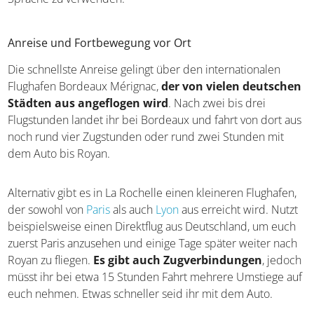
Architektur, wobei der Schwerpunkt auf Bauten des 18.
Jahrhunderts liegt und die Cathédrale Saint-André als
Wahrzeichen das Stadtbild dominiert.
Unterwegs in Bordeaux
Reise-Infos
Ihr habt euch in Royan verliebt und wollt sofort zum
Urlaub
an Frankreichs Atlantikküste
aufbrechen? Wir begleiten
euch mit einigen Tipps rund zur Reiseplanung.
Ideale Reisezeit und Reisedauer
Die optimale Reisezeit erstreckt sich von Mai bis Oktober.
Während dieser Monate erwartet euch ein angenehmes
Klima mit minimalen Niederschlägen und im August bestes
Strandwetter mit
bis zu 30 Grad an Land und 22 Grad