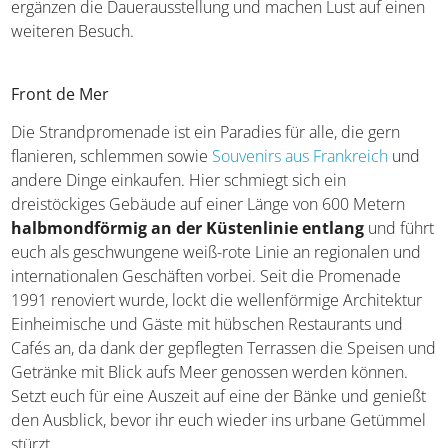
Phare de Cordouan auf einer Felseninsel
Seit 2021 zählt der Leuchtturm von Cordouan zum
UNESCO-Weltkulturerbe. Als Besucher könnt ihr die 301
Stufen erklimmen,
um von der Aussichtsplattform aus
über den Atlantik zu schauen
. Das Innere des
Leuchtturms ist dank internem Museum mit Kunstwerken
und historischen Artefakten ebenso beeindruckend.
Sehenswerte Leuchttürme
Musée de Royan
Im Viertel Pontaillac wartet das Musée de Royan auf euch.