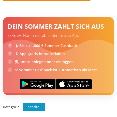
Anreise und Fortbewegung vor Ort
Die schnellste Anreise gelingt über den internationalen
Flughafen Bordeaux Mérignac,
der von vielen deutschen
Städten aus angeflogen wird
. Nach zwei bis drei
Flugstunden landet ihr bei Bordeaux und fahrt von dort aus
noch rund vier Zugstunden oder rund zwei Stunden mit
dem Auto bis Royan.
Alternativ gibt es in La Rochelle einen kleineren Flughafen,
der sowohl von
Paris
als auch
Lyon
aus erreicht wird. Nutzt
beispielsweise einen Direktflug aus Deutschland, um euch
zuerst Paris anzusehen und einige Tage später weiter nach
Royan zu fliegen.
Es gibt auch Zugverbindungen
, jedoch
müsst ihr bei etwa 15 Stunden Fahrt mehrere Umstiege auf
euch nehmen. Etwas schneller seid ihr mit dem Auto.