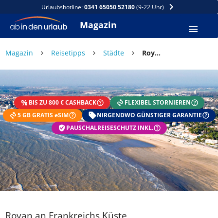
Urlaubshotline:
0341 65050 52180
(9-22 Uhr)
Magazin
Magazin
Reisetipps
Städte
Royan an Frankreichs Küste
BIS ZU 800 € CASHBACK
FLEXIBEL STORNIEREN
5 GB GRATIS eSIM
NIRGENDWO GÜNSTIGER GARANTIE
PAUSCHALREISESCHUTZ INKL.
Royan an Frankreichs Küste