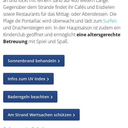
Plage du Pigeonnier
Auf 100 Metern Länge bietet dieser Strand unbeschwerte
Stunden am Atlantik. Die Bucht beschreibt eine starke
Kurve, so dass
eine besonders geschützte Lage
entsteht.
Aus diesem Grund wählen Eltern mit Kindern den Strand
und genießen das ruhige Wasser sowie die Möglichkeiten
zum Burgenbauen und Ballspielen.
Plage de Pontaillac
Dieser Familienstrand schließt an das Wohnviertel Pontaillac
an und lockt mit feinem Sand auf 400 Metern Länge.
Gegenüber dem Strande findet ihr Cafés und Eisdielen
sowie Restaurants für das Mittag- oder Abendessen. Die
Plage de Pontaillac wird überwacht und lädt zum
Surfen
und Drachensteigen ein. In der Hauptsaison ist zudem ein
Kinderclub geöffnet und ermöglicht
eine altersgerechte
Betreuung
mit Spiel und Spaß.