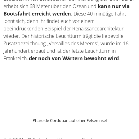
Eine Kirche aus Beton
Der Architekt Guillaume Gillet übernahm die Planung und
gab dem 1958 fertiggestellten Bauwerk klare Linien sowie
einen markanten 60 Meter hohen Glockenturm. Ihr
minimalistisches Design und die Verwendung von
Beton
als Hauptbaumaterial verleihen der L’Église Notre-
Dame de Royan ein einzigartiges Erscheinungsbild und das
auch im Inneren, wo Säulen in V-Form und vertikale Fenster
dominieren.
Phare de Cordouan
Sieben Kilometer vom Stadtzentrum entfernt steht der
Leuchtturm von Cordouan an der Mündung der Gironde. Er