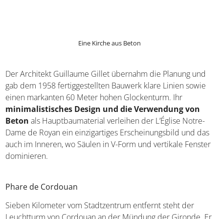
L’Église Notre-Dame de Royan
Dieses architektonische Meisterwerk zieht nicht nur
Gläubige, sondern auch Kunst- und Geschichtsinteressierte
an. Die ursprüngliche Kirche Notre-Dame stammte aus dem
Jahr 1874 und wurde während des Zweiten Weltkriegs
zerstört. Nach Kriegsende wurde beschlossen, die Kirche
nicht in ihrer ursprünglichen Architektur wieder
aufzubauen
, sondern ein neues Gotteshaus zu errichten.