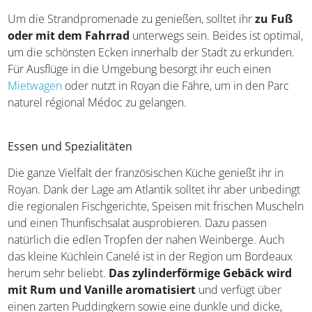
Wassertemperatur
.
Gönnt euch bei einem Aufenthalt in Royan
wenigstens
drei bis vier Tage
, um am Strand zu entspannen und die
Sehenswürdigkeiten der Stadt zu erkunden. Vielleicht wollt
ihr auch Royan mit einem Städtetrip entlang der
Atlantikküste verbinden und euren Jahresurlaub in der
Region verbringen? Dann solltet ihr definitiv mindestens
eine Woche einplanen.