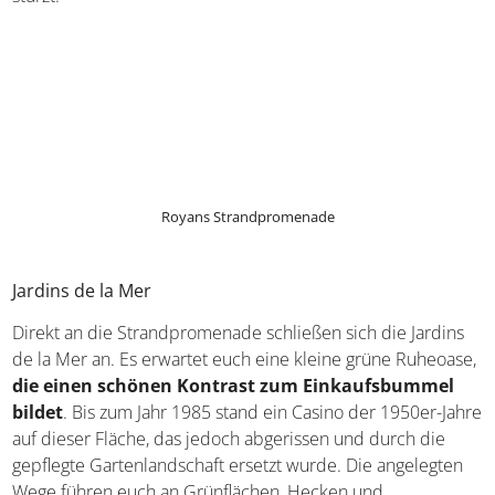
Dort wird die Vergangenheit der Stadt beleuchtet,
beginnend bei den ersten Funden menschlicher
Besiedlung, über die Zerstörung in den Kriegsjahren bis hin
zur Gegenwart. Erfahrt spannende Details, wie etwa
Informationen zu
Pablo Picassos Aufenthalt in der
Stadt
. Wechselnde Sonderausstellungen und Workshops
ergänzen die Dauerausstellung und machen Lust auf einen
weiteren Besuch.
Front de Mer
Die Strandpromenade ist ein Paradies für alle, die gern
flanieren, schlemmen sowie
Souvenirs aus Frankreich
und
andere Dinge einkaufen. Hier schmiegt sich ein
dreistöckiges Gebäude auf einer Länge von 600 Metern
halbmondförmig an der Küstenlinie entlang
und führt
euch als geschwungene weiß-rote Linie an regionalen und
internationalen Geschäften vorbei. Seit die Promenade
1991 renoviert wurde, lockt die wellenförmige Architektur