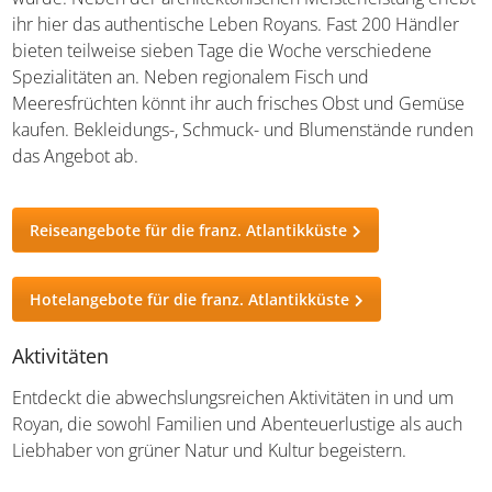
Royans Strandpromenade
Jardins de la Mer
Direkt an die Strandpromenade schließen sich die Jardins
de la Mer an. Es erwartet euch eine kleine grüne Ruheoase,
die einen schönen Kontrast zum Einkaufsbummel
bildet
. Bis zum Jahr 1985 stand ein Casino der 1950er-Jahre
auf dieser Fläche, das jedoch abgerissen und durch die
gepflegte Gartenlandschaft ersetzt wurde. Die angelegten
Wege führen euch an Grünflächen, Hecken und
Blumenbeeten vorbei. Tipp: Besonders schön sind die
liebevoll arrangierten Rosen auf dem Weg zum Jachthafen.