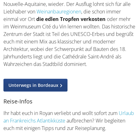
Landschaften und exotische Tiere lieben. Dazu zählt etwa
ein Zen-Garten samt Brücke und beeindruckender
Bonsaisammlung, ein Orchideen- und Tropenhaus, ein
Englischer Garten und
ein Parkabschnitt mit
lebensgroßen Dinosaurierfiguren
. Sucht einen Weg aus
dem
Labyrinth
aus Bambus, kommt im Mini-Bauernhof
verschiedenen Tieren wie Alpakas oder Ziegen ganz nah
und plant vor allem mit Kindern ausreichend Zeit für das
Indianerdorf ein: Es gibt Tipis zu erkunden, Groß und Klein
können beim Bogenschießen mitmachen und Pferdeshows
bewundern. Die größte Reptiliensammlung Europas solltet
ihr euch ebenfalls nicht entgehen lassen.
Ausflug nach La Rochelle
Setzt ihr euch ins Auto und fahrt von Royan aus in Richtung
Norden, erreicht ihr nach rund 75 Minuten La Rochelle.
Euch begrüßen die
drei Hafentürme sowie eine
historische Altstadt
mit Häusern der Renaissance.