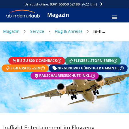
Urlaubshotline:
0341 65050 52180
(9-22 Uhr)
Magazin
Magazin
Service
Flug & Anreise
In-flight Entertainment im Flugzeug
BIS ZU 800 € CASHBACK
FLEXIBEL STORNIEREN
5 GB GRATIS eSIM
NIRGENDWO GÜNSTIGER GARANTIE
PAUSCHALREISESCHUTZ INKL.
In-flight Entertainment im Flugzeug