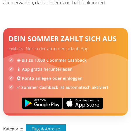
auch erwarten, dass dieser dauerhaft funktioniert.
DEIN SOMMER ZAHLT SICH AUS
Exklusiv: Nur in der ab in den urlaub App
☀️ Bis zu 1.000 € Sommer Cashback
📱 App gratis herunterladen
🧝 Konto anlegen oder einloggen
✅ Sommer Cashback ist automatisch aktiviert
Kategorie:
Flug & Anreise