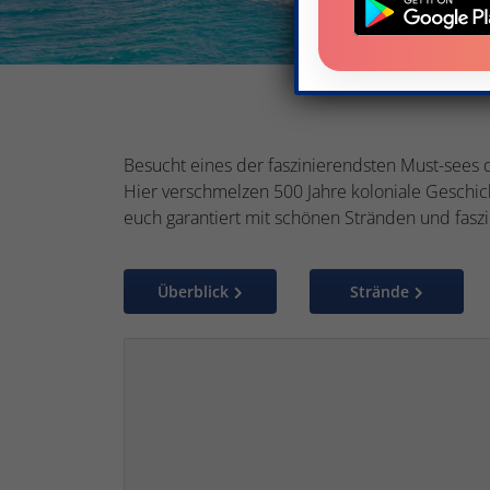
Besucht eines der faszinierendsten Must-sees d
Hier verschmelzen 500 Jahre koloniale Geschich
euch garantiert mit schönen Stränden und fasz
Überblick
Strände