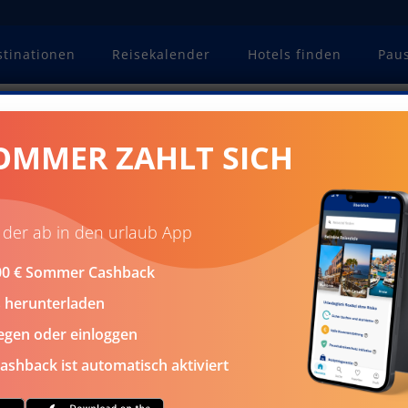
stinationen
Reisekalender
Hotels finden
Pau
an: Hauptstadt von Puerto Rico
OMMER ZAHLT SICH
BIS ZU 800 € CASHBACK
n der ab in den urlaub App
NIRGENDWO GÜNSTIGER
.000 € Sommer Cashback
s herunterladen
von Puerto Rico
egen oder einloggen
shback ist automatisch aktiviert