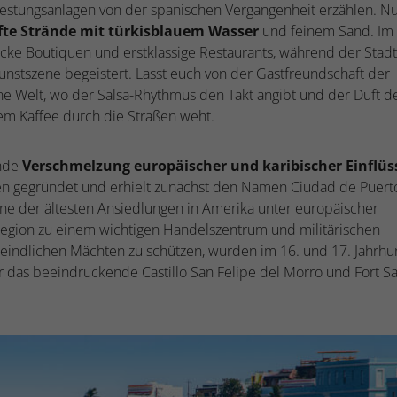
Festungsanlagen von der spanischen Vergangenheit erzählen. N
te Strände mit türkisblauem Wasser
und feinem Sand. Im
cke Boutiquen und erstklassige Restaurants, während der Stadtt
unstszene begeistert. Lasst euch von der Gastfreundschaft der
ine Welt, wo der Salsa-Rhythmus den Takt angibt und der Duft d
em Kaffee durch die Straßen weht.
ende
Verschmelzung europäischer und karibischer Einflüs
en gegründet und erhielt zunächst den Namen Ciudad de Puert
eine der ältesten Ansiedlungen in Amerika unter europäischer
Region zu einem wichtigen Handelszentrum und militärischen
eindlichen Mächten zu schützen, wurden im 16. und 17. Jahrhu
r das beeindruckende Castillo San Felipe del Morro und Fort S