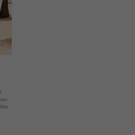
r
ben.
lles