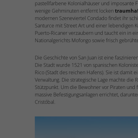
pastellfarbene Kolonialhäuser und imposante 
wenige Gehminuten entfernt locken
traumhaf
modernen Szeneviertel Condado findet ihr schi
Santurce mit Street Art und einer lebendigen K
Puerto-Ricaner verzaubern und taucht ein in e
Nationalgerichts Mofongo sowie frisch gebrüht
Die Geschichte von San Juan ist eine faszinier
Die Stadt wurde 1521 von spanischen Kolonist
Rico (Stadt des reichen Hafens). Sie ist damit 
Verwaltung. Die strategische Lage machte die 
Stützpunkt. Um die Bewohner vor Piraten und f
massive Befestigungsanlagen errichtet, darunte
Cristóbal.