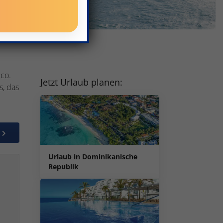
ico.
Jetzt Urlaub planen:
s, das
Urlaub in Dominikanische
Republik