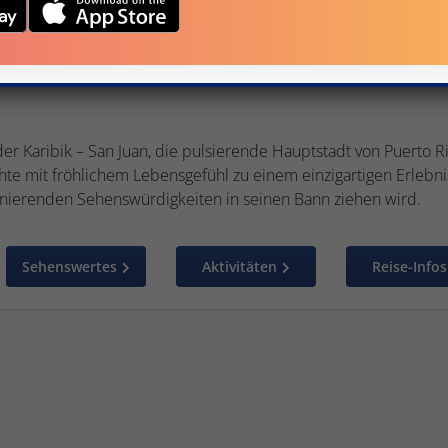
er Karibik – San Juan, die pulsierende Hauptstadt von Puerto R
te mit fröhlichem Lebensgefühl zu einem einzigartigen Erlebni
inierenden Sehenswürdigkeiten in seinen Bann ziehen wird.
Sehenswertes
Aktivitäten
Reise-Infos