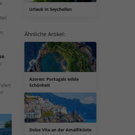
ur
Urlaub in Seychellen
eil
es
Ähnliche Artikel:
se
.
o
Azoren: Portugals wilde
ndert
Schönheit
an
Dolce Vita an der Amalfiküste