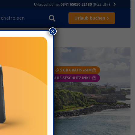
Urlaubshotline:
0341 65050 52180
(9-22 Uhr)
schalreisen
Urlaub buchen
×
FLEXIBEL STORNIEREN
5 GB GRATIS eSIM
 GARANTIE
PAUSCHALREISESCHUTZ INKL.