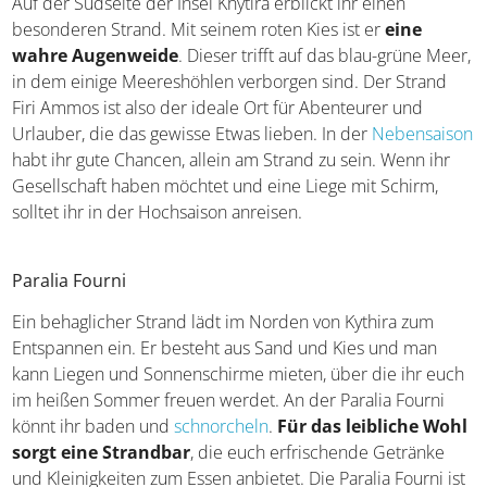
Auf der Südseite der Insel Khytira erblickt ihr einen
besonderen Strand. Mit seinem roten Kies ist er
eine
wahre Augenweide
. Dieser trifft auf das blau-grüne Meer,
in dem einige Meereshöhlen verborgen sind. Der Strand
Firi Ammos ist also der ideale Ort für Abenteurer und
Urlauber, die das gewisse Etwas lieben. In der
Nebensaison
habt ihr gute Chancen, allein am Strand zu sein. Wenn ihr
Gesellschaft haben möchtet und eine Liege mit Schirm,
solltet ihr in der Hochsaison anreisen.
Paralia Fourni
Ein behaglicher Strand lädt im Norden von Kythira zum
Entspannen ein. Er besteht aus Sand und Kies und man
kann Liegen und Sonnenschirme mieten, über die ihr euch
im heißen Sommer freuen werdet. An der Paralia Fourni
könnt ihr baden und
schnorcheln
.
Für das leibliche Wohl
sorgt eine Strandbar
, die euch erfrischende Getränke
und Kleinigkeiten zum Essen anbietet. Die Paralia Fourni ist