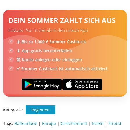
DEIN SOMMER ZAHLT SICH AUS
Exklusiv: Nur in der ab in den urlaub App
☀️ Bis zu 1.000 € Sommer Cashback
📱 App gratis herunterladen
🧝 Konto anlegen oder einloggen
✅ Sommer Cashback ist automatisch aktiviert
Kategorie:
Regionen
Tags:
Badeurlaub
|
Europa
|
Griechenland
|
Inseln
|
Strand