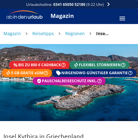
Urlaubshotline:
0341 65050 52180
(9-22 Uhr)
Magazin
Magazin
Reisetipps
Regionen
Insel Kythira in Griechenland
BIS ZU 800 € CASHBACK
FLEXIBEL STORNIEREN
5 GB GRATIS eSIM
NIRGENDWO GÜNSTIGER GARANTIE
PAUSCHALREISESCHUTZ INKL.
Insel Kythira in Griechenland